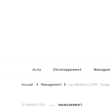
Chez sw
Votre professionnel Web
Actu
Développement
Managem
Accueil
Management
Les Meilleurs CRM : Compa
25 JANVIER 2025
MANAGEMENT